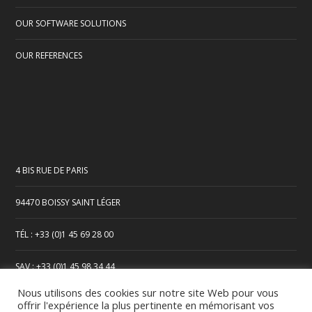
OUR SOFTWARE SOLUTIONS
OUR REFERENCES
4 BIS RUE DE PARIS
94470 BOISSY SAINT LÉGER
TÉL : +33 (0)1 45 69 28 00
SAV : +33 (0)1 45 98 34 44
Nous utilisons des cookies sur notre site Web pour vous
offrir l'expérience la plus pertinente en mémorisant vos