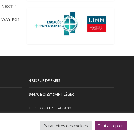
NEXT
EWAY PG1
4 BIS RUE DE PARIS
94470 BOISSY SAINT LÉGER
TÉL : +33 (0)1 45 69 28 00
SAV : +33 (0)1 45 98 34 44
Paramètres des cookies
Tout accepter