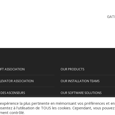
GAT
IFT ASSOCIATION
OUR PRODUCTS
LEVATOR ASSOCIATION
OUR INSTALLATION TEAMS
 DES ASCENSEURS
OUR SOFTWARE SOLUTIONS
l'expérience la plus pertinente en mémorisant vos préférences et en
OUR REFERENCES
onsentez à l'utilisation de TOUS les cookies. Cependant, vous pouvez
ement contrôlé.