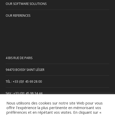
OUR SOFTWARE SOLUTIONS
OUR REFERENCES
4 BIS RUE DE PARIS
94470 BOISSY SAINT LÉGER
TÉL : +33 (0)1 45 69 28 00
SAV : +33 (0)1 45 98 34 44
Nous utilisons des cookies sur notre site Web pour vous
offrir l'expérience la plus pertinente en mémorisant vos
préférences et en répétant vos visites. En cliquant sur «